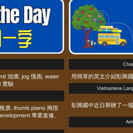
Cha
ond 池塘, jog 慢跑, water
用簡單的英文介紹彰興
nt 實驗
Vietnamese L
彰興國中近日舉辦了一
 推廣, thumb piano 拇指
 development 專業進修,
Am