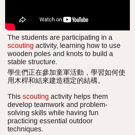
The students are participating in a
scouting
activity, learning how to use
wooden poles and knots to build a
stable structure.
學生們正在參加童軍活動，學習如何使
用木桿和結來建造穩定的結構。
This
scouting
activity helps them
develop teamwork and problem-
solving skills while having fun
practicing essential outdoor
techniques.